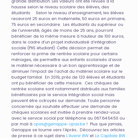
grande distribution. Les valeurs ont été revues à la
hausse selon le niveau scolaire des élèves, des
étudiants. Selon le niveau d’enseignement, les élèves
recevront 25 euros en maternelle, 50 euros en primaire,
75 euros en secondaire. Les étudiants du supérieur ou
de l’université, âgés de moins de 25 ans, pourront
bénéficier de la même mesure à hauteur de 100 euros,
dans le cadre d’un projet individualisé d’intégration
sociale (PIIS étudiant). Cette décision permet de
renforcer la prime de rentrée scolaire pour certains
ménages, de permettre aux enfants scolarisés d’avoir
le matériel nécessaire à un bon apprentissage et de
diminuer l’impact de l’achat du matériel scolaire sur le
budget familial. En 2019, près de 120 élèves et étudiants
ont pu bénéficier de cette mesure. Ces chèques de
rentrée scolaire sont notamment distribués aux familles
bénéficiaires par le service Intégration social mais
peuvent être octroyés sur demande. Toute personne
concernée qui souhaite effectuer une demande de
chèques scolaires est invitée à prendre rendez-vous
avec le service social par téléphone au 067.64.54.50 ou
par mail à
cpas@genappe-cpas.be
! Plus que jamais,
Genappe se tourne vers l’Après… Découvrez les articles
de presse à ce sujet dans
L’Avenir BW
et
La Capitale BW