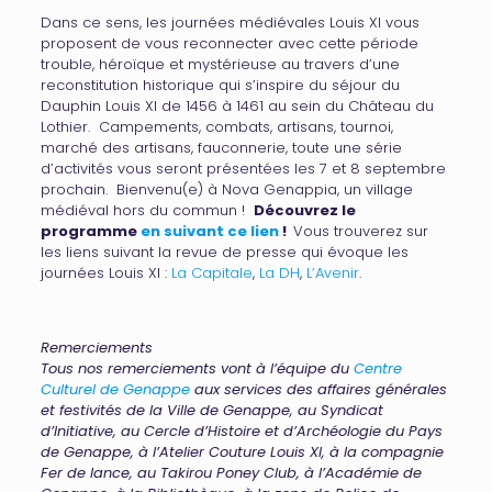
Dans ce sens, les journées médiévales Louis XI vous
proposent de vous reconnecter avec cette période
trouble, héroïque et mystérieuse au travers d’une
reconstitution historique qui s’inspire du séjour du
Dauphin Louis XI de 1456 à 1461 au sein du Château du
Lothier. Campements, combats, artisans, tournoi,
marché des artisans, fauconnerie, toute une série
d’activités vous seront présentées les 7 et 8 septembre
prochain. Bienvenu(e) à Nova Genappia, un village
médiéval hors du commun !
Découvrez le
programme
en suivant ce lien
!
Vous trouverez sur
les liens suivant la revue de presse qui évoque les
journées Louis XI :
La Capitale
,
La DH
,
L’Avenir
.
Remerciements
Tous nos remerciements vont à l’équipe du
Centre
Culturel de Genappe
aux services des affaires générales
et festivités de la Ville de Genappe, au Syndicat
d’Initiative, au Cercle d’Histoire et d’Archéologie du Pays
de Genappe, à l’Atelier Couture Louis XI, à la compagnie
Fer de lance, au Takirou Poney Club, à l’Académie de