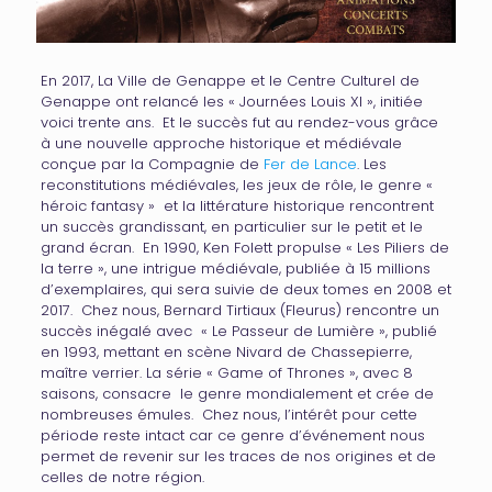
En 2017, La Ville de Genappe et le Centre Culturel de
Genappe ont relancé les « Journées Louis XI », initiée
voici trente ans. Et le succès fut au rendez-vous grâce
à une nouvelle approche historique et médiévale
conçue par la Compagnie de
Fer de Lance
. Les
reconstitutions médiévales, les jeux de rôle, le genre «
héroic fantasy » et la littérature historique rencontrent
un succès grandissant, en particulier sur le petit et le
grand écran. En 1990, Ken Folett propulse « Les Piliers de
la terre », une intrigue médiévale, publiée à 15 millions
d’exemplaires, qui sera suivie de deux tomes en 2008 et
2017. Chez nous, Bernard Tirtiaux (Fleurus) rencontre un
succès inégalé avec « Le Passeur de Lumière », publié
en 1993, mettant en scène Nivard de Chassepierre,
maître verrier. La série « Game of Thrones », avec 8
saisons, consacre le genre mondialement et crée de
nombreuses émules. Chez nous, l’intérêt pour cette
période reste intact car ce genre d’événement nous
permet de revenir sur les traces de nos origines et de
celles de notre région.