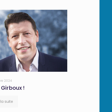
re 2024
 Girboux !
 la suite