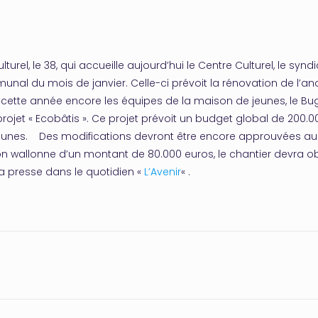
l, le 38, qui accueille aujourd’hui le Centre Culturel, le syndica
unal du mois de janvier. Celle-ci prévoit la rénovation de l’an
r cette année encore les équipes de la maison de jeunes, le Bug-
rojet « Ecobâtis ». Ce projet prévoit un budget global de 200.0
e Jeunes. Des modifications devront être encore approuvées 
ion wallonne d’un montant de 80.000 euros, le chantier devra ob
a presse dans le quotidien «
L’Avenir
« .